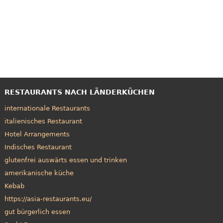
RESTAURANTS NACH LÄNDERKÜCHEN
internationale Restaurants
italienisches Restaurant
Hotel Arrangements
Indisches Restaurant
glutenfrei auswärts essen und trinken
amerikanische küche
Kebab
https://asia-restaurants.eu/
gut bürgerlich essen